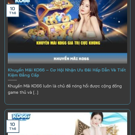
10
Th6
Khuyến Mãi KO66 – Cơ Hội Nhận Ưu Đãi Hấp Dẫn Và Tiết
Kiệm Đẳng Cấp
Khuyến Mãi KO66 luôn là chủ đề nóng hổi được cộng đồng
game thủ và [...]
10
Th6