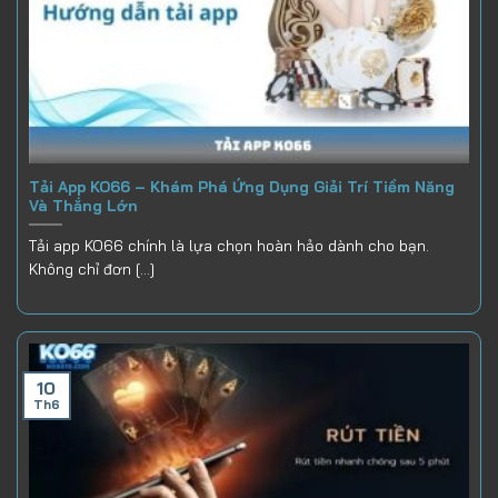
Tải App KO66 – Khám Phá Ứng Dụng Giải Trí Tiềm Năng
Và Thắng Lớn
Tải app KO66 chính là lựa chọn hoàn hảo dành cho bạn.
Không chỉ đơn [...]
10
Th6