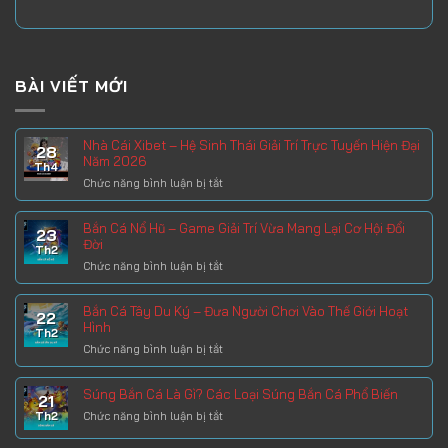
BÀI VIẾT MỚI
Nhà Cái Xibet – Hệ Sinh Thái Giải Trí Trực Tuyến Hiện Đại
28
Năm 2026
Th4
ở
Chức năng bình luận bị tắt
Nhà
Cái
Bắn Cá Nổ Hũ – Game Giải Trí Vừa Mang Lại Cơ Hội Đổi
23
Xibet
Đời
Th2
–
ở
Chức năng bình luận bị tắt
Hệ
Bắn
Sinh
Cá
Thái
Bắn Cá Tây Du Ký – Đưa Người Chơi Vào Thế Giới Hoạt
22
Nổ
Giải
Hình
Th2
Hũ
Trí
ở
Chức năng bình luận bị tắt
–
Trực
Bắn
Game
Tuyến
Cá
Giải
Hiện
Súng Bắn Cá Là Gì? Các Loại Súng Bắn Cá Phổ Biến
21
Tây
Trí
Đại
ở
Th2
Chức năng bình luận bị tắt
Du
Vừa
Năm
Súng
Ký
Mang
2026