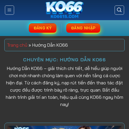
Skip
to
content
ĐĂNG KÝ
ĐĂNG NHẬP
Trang chủ
»
Hướng Dẫn KO66
CHUYÊN MỤC:
HƯỚNG DẪN KO66
Hướng Dẫn KO66 – giải thích chi tiết, dễ hiểu giúp người
chơi mới nhanh chóng làm quen với nền tảng cá cược
hiện đại. Từ cách đăng ký, nạp rút tiền đến thao tác đặt
cược đều được trình bày rõ ràng, trực quan. Bắt đầu
hành trình giải trí an toàn, hiệu quả cùng KO66 ngay hôm
nay!