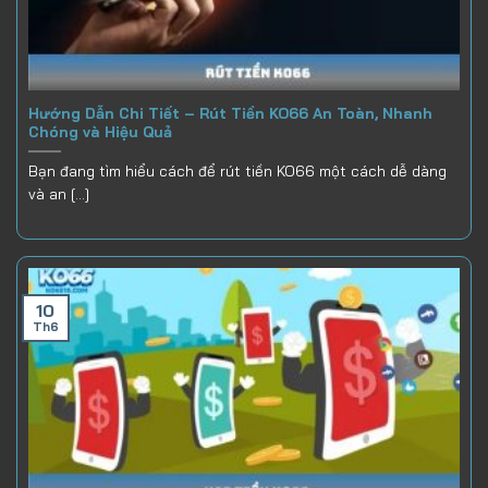
Hướng Dẫn Chi Tiết – Rút Tiền KO66 An Toàn, Nhanh
Chóng và Hiệu Quả
Bạn đang tìm hiểu cách để rút tiền KO66 một cách dễ dàng
và an [...]
10
Th6