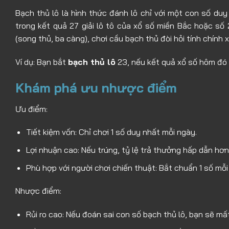
Bạch thủ lô là hình thức đánh lô chỉ với một con số du
trong kết quả 27 giải lô tô của xổ số miền Bắc hoặc số
(song thủ, ba càng), chơi cầu bạch thủ đòi hỏi tính chính x
Ví dụ: Bạn bắt
bạch thủ lô
23, nếu kết quả xổ số hôm đó c
Khám phá ưu nhược điểm
Ưu điểm:
Tiết kiệm vốn: Chỉ chơi 1 số duy nhất mỗi ngày.
Lợi nhuận cao: Nếu trúng, tỷ lệ trả thưởng hấp dẫn hơn 
Phù hợp với người chơi chiến thuật: Bắt chuẩn 1 số mỗi
Nhược điểm:
Rủi ro cao: Nếu đoán sai con số bạch thủ lô, bạn sẽ mấ