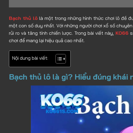
Bạch thủ lô
là một trong những hình thức chơi lô đề đ
một con số duy nhất. Với những người chơi xổ số chuyên 
rủi ro và tăng tính chiến lược. Trong bài viết này,
KO66
sẽ
chơi để mang lại hiệu quả cao nhất.
Nội dung bài viết:
Bạch thủ lô là gì? Hiểu đúng khái 