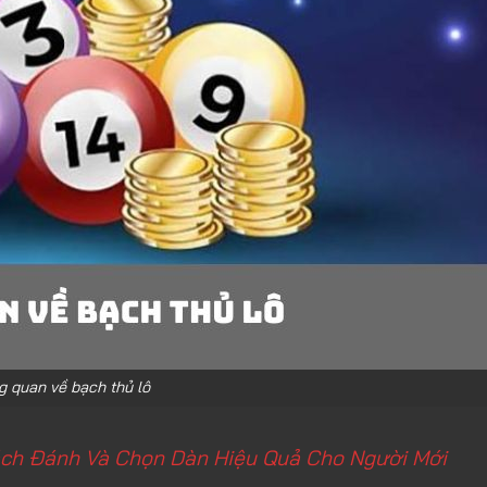
g quan về bạch thủ lô
ách Đánh Và Chọn Dàn Hiệu Quả Cho Người Mới