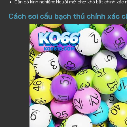
Cần có kinh nghiệm: Người mới chơi khó bắt chính xác 
Cách soi cầu bạch thủ chính xác 