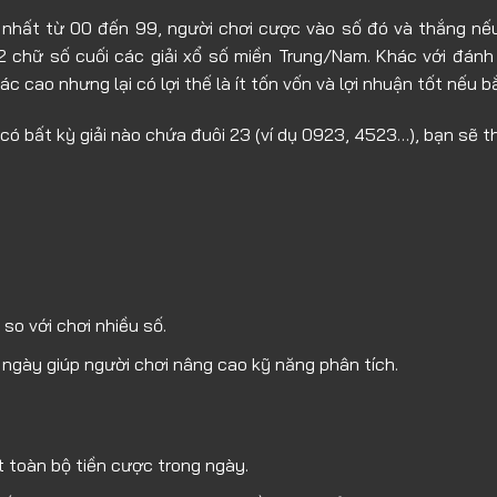
y nhất từ 00 đến 99, người chơi cược vào số đó và thắng nế
 2 chữ số cuối các giải xổ số miền Trung/Nam. Khác với đánh
ác cao nhưng lại có lợi thế là ít tốn vốn và lợi nhuận tốt nếu b
ó bất kỳ giải nào chứa đuôi 23 (ví dụ 0923, 4523…), bạn sẽ th
so với chơi nhiều số.
 ngày giúp người chơi nâng cao kỹ năng phân tích.
t toàn bộ tiền cược trong ngày.