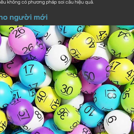
nếu không có phương pháp soi cầu hiệu quả.
cho người mới