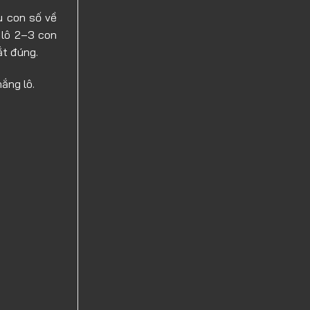
u con số về
 lô 2–3 con
ắt đúng.
ắng lô.