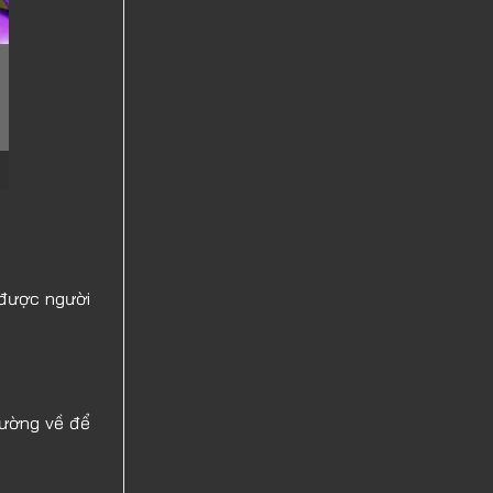
 được người
hường về để