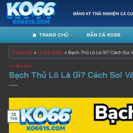
Skip
to
ĐĂNG KÝ TRẢI NGHIỆM CÁ CƯ
content
TRANG CHỦ
BẮN CÁ KO66
Trang chủ
»
Lô Đề KO66
»
Bạch Thủ Lô Là Gì? Cách Soi 
LÔ ĐỀ KO66
Bạch Thủ Lô Là Gì? Cách Soi V
13
Th6