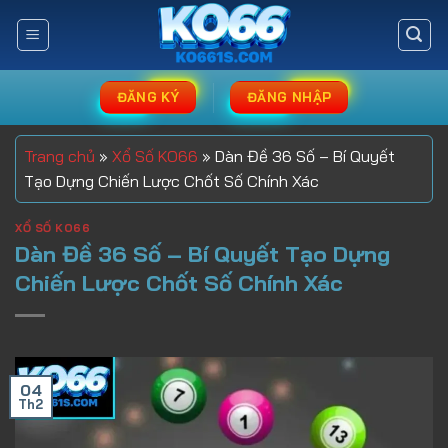
Skip
to
content
ĐĂNG KÝ
ĐĂNG NHẬP
Trang chủ
»
Xổ Số KO66
»
Dàn Đề 36 Số – Bí Quyết
Tạo Dựng Chiến Lược Chốt Số Chính Xác
XỔ SỐ KO66
Dàn Đề 36 Số – Bí Quyết Tạo Dựng
Chiến Lược Chốt Số Chính Xác
04
Th2