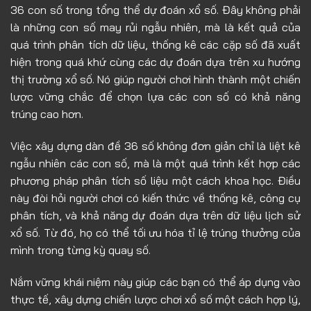
36 con số trong tổng thể dự đoán xổ số. Đây không phải
là những con số may rủi ngẫu nhiên, mà là kết quả của
quá trình phân tích dữ liệu, thống kê các cặp số đã xuất
hiện trong quá khứ cùng các dự đoán dựa trên xu hướng
thị trường xổ số. Nó giúp người chơi hình thành một chiến
lược vững chắc để chọn lựa các con số có khả năng
trúng cao hơn.
Việc xây dựng dàn đề 36 số không đơn giản chỉ là liệt kê
ngẫu nhiên các con số, mà là một quá trình kết hợp các
phương pháp phân tích số liệu một cách khoa học. Điều
này đòi hỏi người chơi có kiến thức về thống kê, công cụ
phân tích, và khả năng dự đoán dựa trên dữ liệu lịch sử
xổ số. Từ đó, họ có thể tối ưu hóa tỉ lệ trúng thưởng của
mình trong từng kỳ quay số.
Nắm vững khái niệm này giúp các bạn có thể áp dụng vào
thực tế, xây dựng chiến lược chơi xổ số một cách hợp lý,