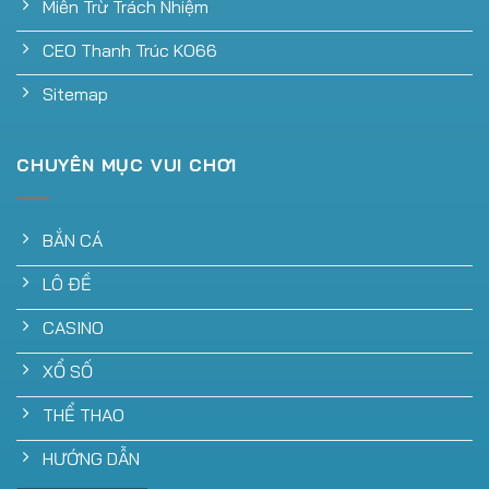
Miễn Trừ Trách Nhiệm
CEO Thanh Trúc KO66
Sitemap
CHUYÊN MỤC VUI CHƠI
BẮN CÁ
LÔ ĐỀ
CASINO
XỔ SỐ
THỂ THAO
HƯỚNG DẪN