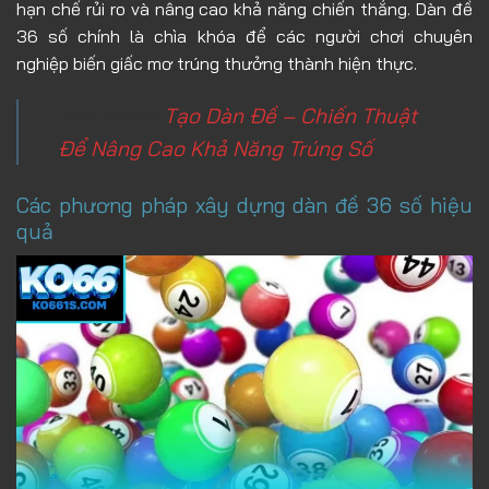
hạn chế rủi ro và nâng cao khả năng chiến thắng. Dàn đề
36 số chính là chìa khóa để các người chơi chuyên
nghiệp biến giấc mơ trúng thưởng thành hiện thực.
Xem thêm:
Tạo Dàn Đề – Chiến Thuật
Để Nâng Cao Khả Năng Trúng Số
Các phương pháp xây dựng dàn đề 36 số hiệu
quả