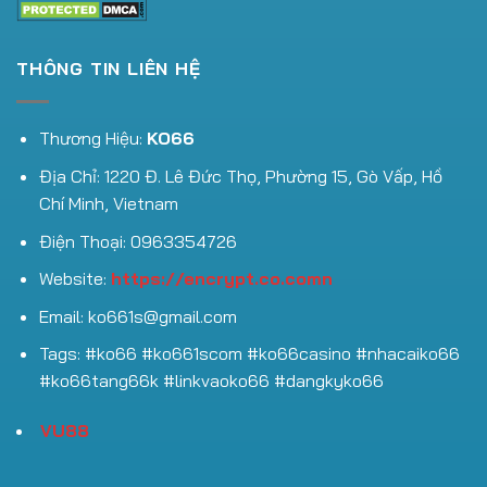
THÔNG TIN LIÊN HỆ
Thương Hiệu:
KO66
Địa Chỉ: 1220 Đ. Lê Đức Thọ, Phường 15, Gò Vấp, Hồ
Chí Minh, Vietnam
Điện Thoại: 0963354726
Website:
https://encrypt.co.comn
Email:
ko661s@gmail.com
Tags: #ko66 #ko661scom #ko66casino #nhacaiko66
#ko66tang66k #linkvaoko66 #dangkyko66
VU88