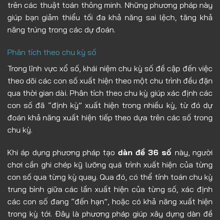
trên các thuật toán thông minh. Những phương pháp này
giúp bạn giảm thiểu tối đa khả năng sai lệch, tăng khả
năng trúng trong các dự đoán.
Phân tích theo chu kỳ số
Trong lĩnh vực xổ số, khái niệm chu kỳ số đề cập đến việc
theo dõi các con số xuất hiện theo một chu trình đều đặn
qua thời gian dài. Phân tích theo chu kỳ giúp xác định các
con số đã “định kỳ” xuất hiện trong nhiều kỳ, từ đó dự
đoán khả năng xuất hiện tiếp theo dựa trên các số trong
chu kỳ.
Khi áp dụng phương pháp tạo
dàn đề 36 số
này, người
chơi cần ghi chép kỹ lưỡng quá trình xuất hiện của từng
con số qua từng kỳ quay. Qua đó, có thể tính toán chu kỳ
trung bình giữa các lần xuất hiện của từng số, xác định
các con số đang “đến hạn”, hoặc có khả năng xuất hiện
trong kỳ tới. Đây là phương pháp giúp xây dựng dàn đề