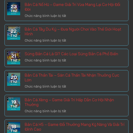
Cái
Bắn Cá Nổ Hũ – Game Giải Trí Vừa Mang Lại Cơ Hội Đổi
23
Xibet
Đời
Th2
–
ở
Chức năng bình luận bị tắt
Hệ
Bắn
Sinh
Cá
Thái
Bắn Cá Tây Du Ký – Đưa Người Chơi Vào Thế Giới Hoạt
22
Nổ
Giải
Hình
Th2
Hũ
Trí
ở
Chức năng bình luận bị tắt
–
Trực
Bắn
Game
Tuyến
Cá
Giải
Hiện
Súng Bắn Cá Là Gì? Các Loại Súng Bắn Cá Phổ Biến
21
Tây
Trí
Đại
ở
Th2
Chức năng bình luận bị tắt
Du
Vừa
Năm
Súng
Ký
Mang
2026
Bắn
–
Lại
Bắn Cá Thần Tài – Săn Cá Thần Tài Nhận Thưởng Cực
Cá
Đưa
Cơ
20
Lớn
Là
Người
Hội
Th2
Gì?
Chơi
Đổi
ở
Chức năng bình luận bị tắt
Các
Vào
Đời
Bắn
Loại
Thế
Cá
Bắn Cá Xèng – Game Giải Trí Hấp Dẫn Cơ Hội Nhận
Súng
Giới
19
Thần
Thưởng
Bắn
Hoạt
Th2
Tài
Cá
Hình
ở
Chức năng bình luận bị tắt
–
Phổ
Bắn
Săn
Biến
Cá
Cá
Bắn Cá H5 – Game Đổi Thưởng Mang Kỹ Năng Và Giải Trí
18
Xèng
Thần
Đỉnh Cao
Th2
–
Tài