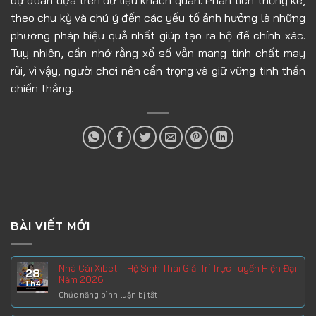
dự đoán dựa trên dữ liệu khách quan. Phân tích thống kê,
theo chu kỳ và chú ý đến các yếu tố ảnh hưởng là những
phương pháp hiệu quả nhất giúp tạo ra bộ đề chính xác.
Tuy nhiên, cần nhớ rằng xổ số vẫn mang tính chất may
rủi, vì vậy, người chơi nên cẩn trọng và giữ vững tinh thần
chiến thắng.
BÀI VIẾT MỚI
Nhà Cái Xibet – Hệ Sinh Thái Giải Trí Trực Tuyến Hiện Đại
28
Năm 2026
Th4
ở
Chức năng bình luận bị tắt
Nhà