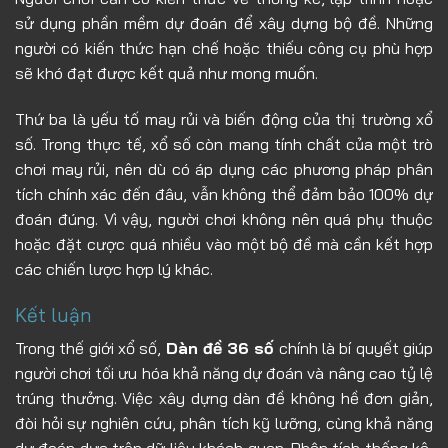
sử dụng phần mềm dự đoán để xây dựng bộ đề. Những
người có kiến thức hạn chế hoặc thiếu công cụ phù hợp
sẽ khó đạt được kết quả như mong muốn.
Thứ ba là yếu tố may rủi và biến động của thị trường xổ
số. Trong thực tế, xổ số còn mang tính chất của một trò
chơi may rủi, nên dù có áp dụng các phương pháp phân
tích chính xác đến đâu, vẫn không thể đảm bảo 100% dự
đoán đúng. Vì vậy, người chơi không nên quá phụ thuộc
hoặc đặt cược quá nhiều vào một bộ đề mà cần kết hợp
các chiến lược hợp lý khác.
Kết luận
Trong thế giới xổ số,
Dàn đề 36 số
chính là bí quyết giúp
người chơi tối ưu hóa khả năng dự đoán và nâng cao tỷ lệ
trúng thưởng. Việc xây dựng dàn đề không hề đơn giản,
đòi hỏi sự nghiên cứu, phân tích kỹ lưỡng, cùng khả năng